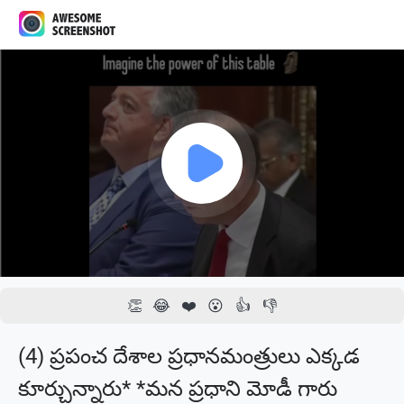
1x
00:00 / 00:43
👏
😂
❤️
😮
👍
👎
(4) ప్రపంచ దేశాల ప్రధానమంత్రులు ఎక్కడ
కూర్చున్నారు* *మన ప్రధాని మోడీ గారు