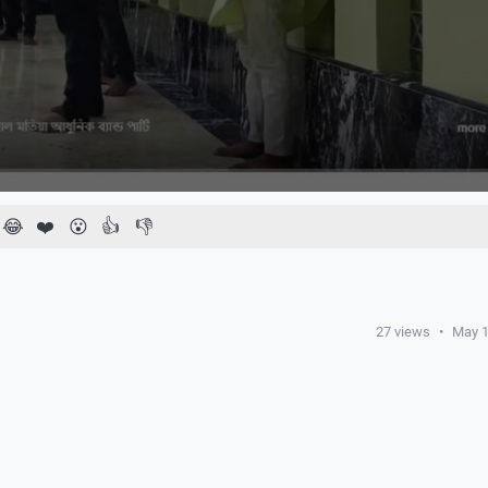
1x
00:00 / 00:31
😂
❤️
😮
👍
👎
27
views
•
May 1