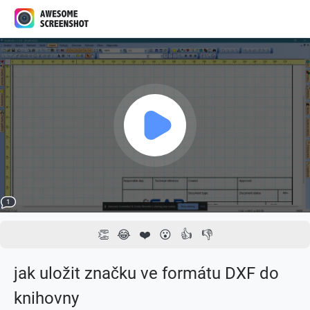
1
1x
00:00 / 01:55
1
👏
😂
❤️
😮
👍
👎
jak uložit značku ve formátu DXF do
knihovny