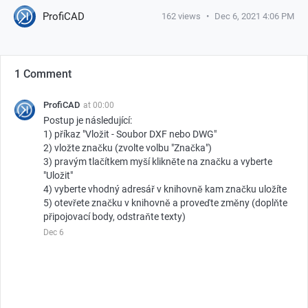
ProfiCAD
162
views
•
Dec 6, 2021 4:06 PM
1 Comment
ProfiCAD
at
00:00
Postup je následující:
1) příkaz "Vložit - Soubor DXF nebo DWG"
2) vložte značku (zvolte volbu "Značka")
3) pravým tlačítkem myší klikněte na značku a vyberte
"Uložit"
4) vyberte vhodný adresář v knihovně kam značku uložíte
5) otevřete značku v knihovně a proveďte změny (doplňte
připojovací body, odstraňte texty)
Dec 6